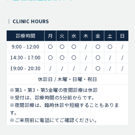
｜ CLINIC HOURS
診療時間
月
火
水
木
金
土
日
9:00 - 12:00
〇
〇
〇
/
〇
〇
/
14:30 - 17:00
〇
〇
〇
/
〇
/
/
19:00 - 20:30
/
/
/
/
〇
/
/
休診日 / 木曜・日曜・祝日
※第1・第3・第5金曜の夜間診療は休診
※受付は、診療時間の5分前からです。
※夜間診療は、臨時休診や短縮することもありま
す。
※ご来院前に電話にてご確認ください。