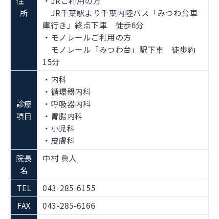
住
・JRご利用の方
所
JR千葉駅より千葉内陸バス「みつわ台車
庫行き」終点下車 徒歩6分
・モノレールご利用の方
モノレール「みつわ台」駅下車 徒歩約
15分
・内科
・循環器内科
診療
・呼吸器内科
項目
・胃腸内科
・小児科
・皮膚科
院長
中村 眞人
名
TEL
043-285-6155
FAX
043-285-6166