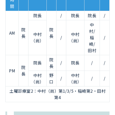
間
院長
/
院長
院長
/
中
院
院
村/
AM
中村
中村
長
長
/
稲
/
（尚）
（尚）
崎/
田村
院
院長
/
院長
/
/
長
院
PM
長
中村
野
中村
/
/
/
（尚）
口
（尚）
土曜診療室2：中村（尚）第1/3/5・稲崎第2・田村
第4