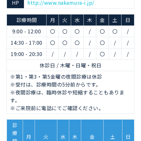
HP
http://www.nakamura-i.jp/
診療時間
月
火
水
木
金
土
日
9:00 - 12:00
〇
〇
〇
/
〇
〇
/
14:30 - 17:00
〇
〇
〇
/
〇
/
/
19:00 - 20:30
/
/
/
/
〇
/
/
休診日 / 木曜・日曜・祝日
※第1・第3・第5金曜の夜間診療は休診
※受付は、診療時間の5分前からです。
※夜間診療は、臨時休診や短縮することもありま
す。
※ご来院前に電話にてご確認ください。
診
療
月
火
水
木
金
土
日
時